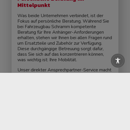
Mittelpunkt
Was beide Unternehmen verbindet, ist der
Fokus auf persönliche Beratung. Während Sie
bei Fahrzeugbau Schramm kompetente
Beratung für Ihre Anhänger-Anforderungen
erhalten, stehen wir Ihnen bei allen Fragen rund
um Ersatzteile und Zubehör zur Verfügung.
Diese durchgängige Betreuung sorgt dafür,
dass Sie sich auf das konzentrieren können,
was wichtig ist: Ihre Mobilität.
Unser direkter Ansprechpartner-Service macht
den Unterschied. Statt anonymer
Bestellsysteme erhalten Sie bei uns die
individuelle Beratung, die Sie verdienen.
Gleiches gilt für unseren Partner Fahrzeugbau
Schramm – auch dort stehen kompetente
Ansprechpartner bereit, um gemeinsam mit
Ihnen die optimale Anhänger-Lösung zu finden.
Zukunft der Zusammenarbeit