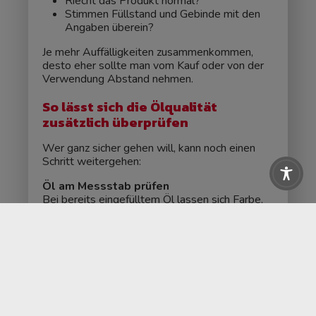
Riecht das Produkt normal?
Stimmen Füllstand und Gebinde mit den
Angaben überein?
Je mehr Auffälligkeiten zusammenkommen,
desto eher sollte man vom Kauf oder von der
Verwendung Abstand nehmen.
So lässt sich die Ölqualität
zusätzlich überprüfen
Wer ganz sicher gehen will, kann noch einen
Schritt weitergehen:
Öl am Messstab prüfen
Bei bereits eingefülltem Öl lassen sich Farbe,
Geruch und allgemeiner Eindruck grob
kontrollieren.
Testkits verwenden
Im Handel gibt es einfache Sets, mit denen sich
bestimmte Verunreinigungen feststellen
lassen.
Laboranalyse beauftragen